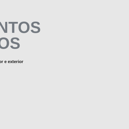
NTOS
OS
r e exteri
or